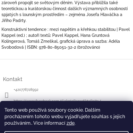
zároveň propojit se světovým děním. Výstava přiblížila také
teoretickou a kurátorskou činnost dalších významných osobností
spjatých s lounským prostředím – zejména Josefa Hlaváčka a
Jiřího Padrty.
Konstruktivní tendence : mezi napětím a křehkou stabilitou | Pavel
Kappel (ed.) ; autoři textů: Pavel Kappel, Hana Gruntová
Kolingerová, Tomáš Zmeškal, grafická úprava a sazba: Adéla
Svobodová | ISBN: 978-80-85051-32-2 (brožováno)
Z
á
p
Kontakt
a
t
+420778728992
í
https://www.facebook.com/GalerieBenediktaRejta/
Tento web používá soubory cookie. Dalším
https://www.instagram.com/galeriebenediktarejta/
procházením tohoto webu vyjadřujete souhlas s jejich
používáním.. Více informací
zde
.