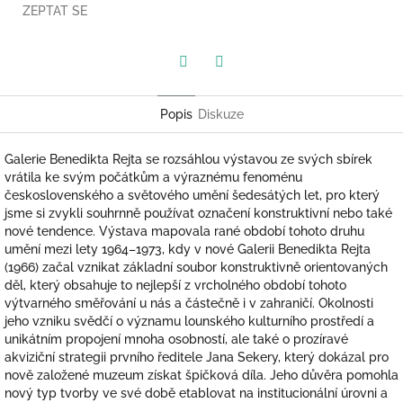
ZEPTAT SE
Twitter
Facebook
Popis
Diskuze
Galerie Benedikta Rejta se rozsáhlou výstavou ze svých sbírek
vrátila ke svým počátkům a výraznému fenoménu
československého a světového umění šedesátých let, pro který
jsme si zvykli souhrnně používat označení konstruktivní nebo také
nové tendence. Výstava mapovala rané období tohoto druhu
umění mezi lety 1964–1973, kdy v nové Galerii Benedikta Rejta
(1966) začal vznikat základní soubor konstruktivně orientovaných
děl, který obsahuje to nejlepší z vrcholného období tohoto
výtvarného směřování u nás a částečně i v zahraničí. Okolnosti
jeho vzniku svědčí o významu lounského kulturního prostředí a
unikátním propojení mnoha osobností, ale také o prozíravé
akviziční strategii prvního ředitele Jana Sekery, který dokázal pro
nově založené muzeum získat špičková díla. Jeho důvěra pomohla
nový typ tvorby ve své době etablovat na institucionální úrovni a