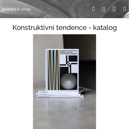
Přejít
Nák
Hledat
Přihlášení
na
galerijní e-shop
obsah
koší
Konstruktivní tendence - katalog