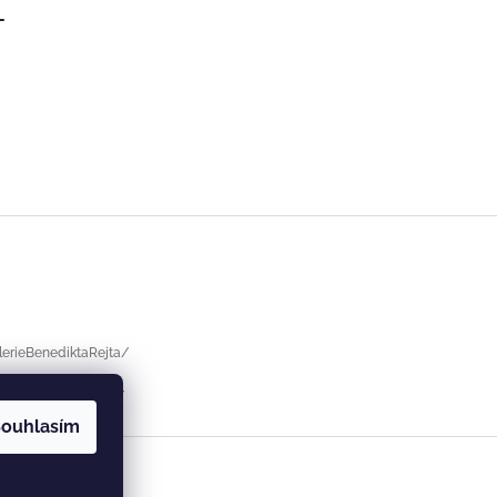
-
erieBenediktaRejta/
eriebenediktarejta/
ouhlasím
ajů