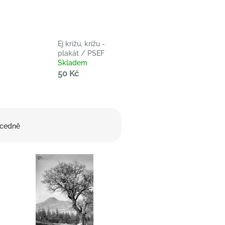
Ej krížu, krížu -
plakát / PSEF
Skladem
50 Kč
cedně