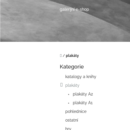
Přejít
na
galerijní e-shop
obsah
Domů
/
plakáty
P
Kategorie
o
Přeskočit
kategorie
s
katalogy a knihy
t
plakáty
r
a
plakáty A2
n
plakáty A1
n
í
pohlednice
p
ostatní
a
hry