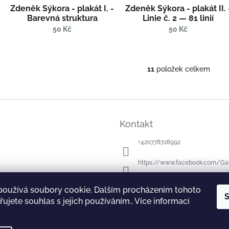
Zdeněk Sýkora - plakát I. -
Zdeněk Sýkora - plakát II. 
Barevná struktura
Linie č. 2 — 81 linií
50 Kč
50 Kč
11
položek celkem
O
v
l
á
d
a
Kontakt
c
í
+420778728992
p
r
https://www.facebook.com/Gal
v
k
https://www.instagram.com/gal
y
používá soubory cookie. Dalším procházením tohoto
S
v
ujete souhlas s jejich používáním.. Více informací
ý
p
rie Benedikta Rejta v Lounech
Obchodní podmínky
Ochrana osobních úd
i