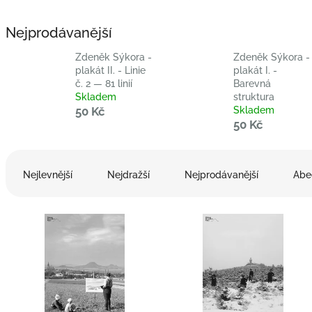
Nejprodávanější
Zdeněk Sýkora -
Zdeněk Sýkora -
plakát II. - Linie
plakát I. -
č. 2 — 81 linií
Barevná
Skladem
struktura
50 Kč
Skladem
50 Kč
Ř
a
Nejlevnější
Nejdražší
Nejprodávanější
Abe
z
e
V
n
ý
í
p
p
i
r
s
o
p
d
r
u