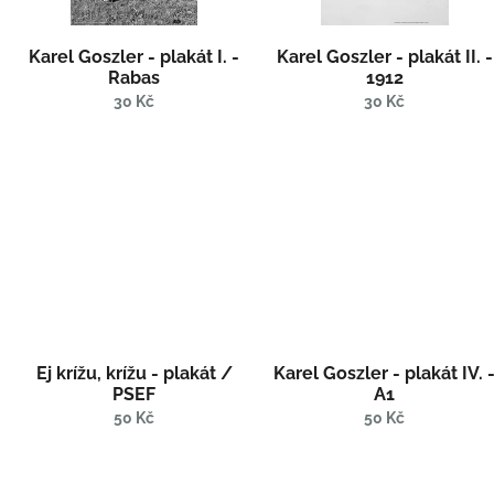
o
k
d
t
Karel Goszler - plakát I. -
Karel Goszler - plakát II. -
u
ů
Rabas
1912
k
30 Kč
30 Kč
t
ů
Ej krížu, krížu - plakát /
Karel Goszler - plakát IV. 
PSEF
A1
50 Kč
50 Kč