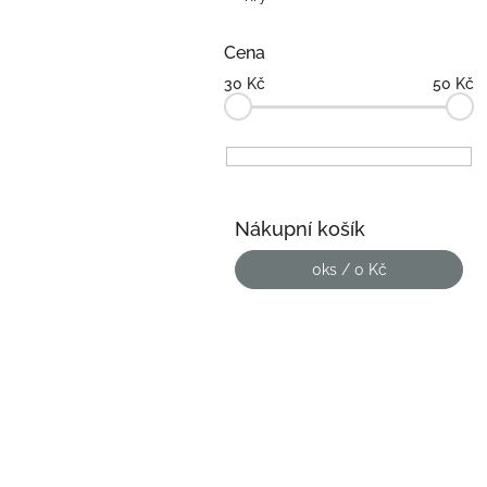
n
e
l
Cena
30
Kč
50
Kč
Nákupní košík
0
ks /
0 Kč