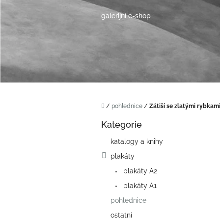
Přejít
na
galerijní e-shop
obsah
Domů
/
pohlednice
/
Zátiší se zlatými rybkam
P
Kategorie
o
Přeskočit
kategorie
s
katalogy a knihy
t
plakáty
r
a
plakáty A2
n
plakáty A1
n
í
pohlednice
p
ostatní