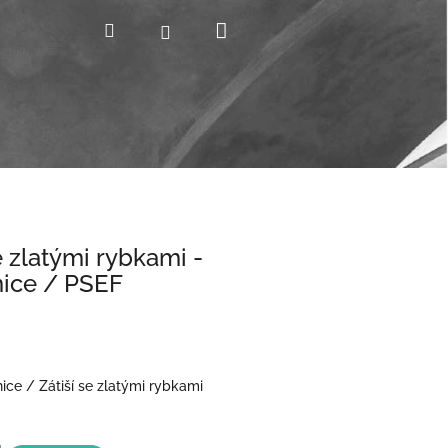
Nákupní
Hledat
Přihlášení
košík
e zlatými rybkami -
ice / PSEF
ce / Zátiší se zlatými rybkami