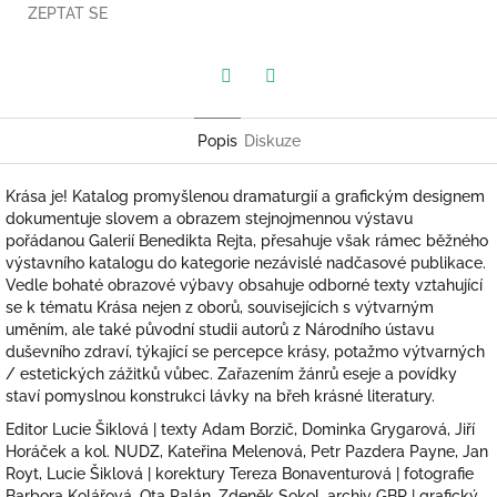
ZEPTAT SE
Twitter
Facebook
Popis
Diskuze
Krása je! Katalog promyšlenou dramaturgií a grafickým designem
dokumentuje slovem a obrazem stejnojmennou výstavu
pořádanou Galerií Benedikta Rejta, přesahuje však rámec běžného
výstavního katalogu do kategorie nezávislé nadčasové publikace.
Vedle bohaté obrazové výbavy obsahuje odborné texty vztahující
se k tématu Krása nejen z oborů, souvisejících s výtvarným
uměním, ale také původní studii autorů z Národního ústavu
duševního zdraví, týkající se percepce krásy, potažmo výtvarných
/ estetických zážitků vůbec. Zařazením žánrů eseje a povídky
staví pomyslnou konstrukci lávky na břeh krásné literatury.
Editor Lucie Šiklová | texty Adam Borzič, Dominka Grygarová, Jiří
Horáček a kol. NUDZ, Kateřina Melenová, Petr Pazdera Payne, Jan
Royt, Lucie Šiklová | korektury Tereza Bonaventurová | fotografie
Barbora Kolářová, Ota Palán, Zdeněk Sokol, archiv GBR | grafický