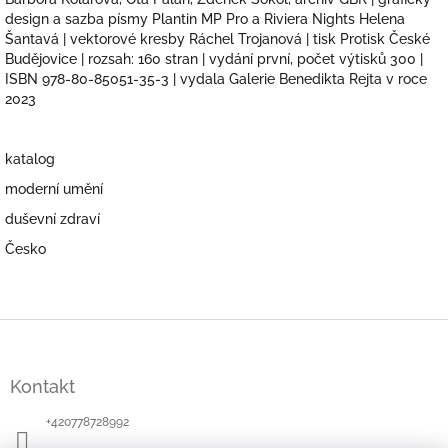
design a sazba písmy Plantin MP Pro a Riviera Nights Helena
Šantavá | vektorové kresby Ráchel Trojanová | tisk Protisk České
Budějovice | rozsah: 160 stran | vydání první, počet výtisků 300 |
ISBN 978-80-85051-35-3 | vydala Galerie Benedikta Rejta v roce
2023
katalog
moderní umění
duševní zdraví
Česko
Z
á
p
Kontakt
a
t
+420778728992
í